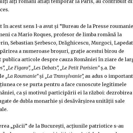
lți alți români aflați temporar la Paris, au contribuit d
cces.
 în acest sens l-a avut și “Bureau de la Presse roumanie
eni ca Mario Roques, profesor de limba română la
erin, Sebastian Șerbesco, Drăghicescu, Murgoci, Lapeda
 tipărirea a numeroase broșuri, grație acestui birou de
t publica articole despre cauza României în ziare de lar
”, „Le Figaro”, „L
es
Debats”, „Le Petit Parisien”
ș.a. De
ele
„La Roumanie”
și
„La Transylvanie”,
au adus o importan
cțiunea ce se purta pentru a face cunoscute legitimele
âniei, ca și motivul participării ei la război: dezrobirea
jugate de dubla monarhie și desăvârșirea unității sale
ale.
ea „păcii” de la București, acțiunile patriotice s-au