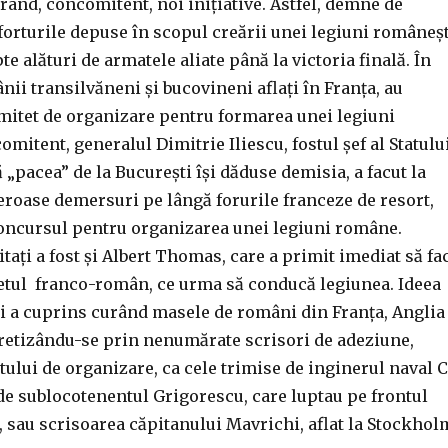
ărând, concomitent, noi inițiative. Astfel, demne de
orturile depuse în scopul creării unei legiuni româneșt
e alături de armatele aliate până la victoria finală. În
nii transilvăneni și bucovineni aflați în Franța, au
omitet de organizare pentru formarea unei legiuni
mitent, generalul Dimitrie Iliescu, fostul șef al Statulu
 „pacea” de la București își dăduse demisia, a facut la
roase demersuri pe lângă forurile franceze de resort,
concursul pentru organizarea unei legiuni române.
itați a fost și Albert Thomas, care a primit imediat să fa
etul franco-român, ce urma să conducă legiunea. Ideea
ii a cuprins curând masele de români din Franța, Anglia
ncretizându-se prin nenumărate scrisori de adeziune,
ului de organizare, ca cele trimise de inginerul naval C
de sublocotenentul Grigorescu, care luptau pe frontul
a, sau scrisoarea căpitanului Mavrichi, aflat la Stockhol