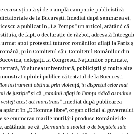
te era susținută și de o amplă campanie publicistică
dictatoriale de la București. Imediat după semnarea ei,
cescu a publicat în „Le Temps” un articol, arătând că
stituia, de fapt, o declarație de război, adresată întregul
urmat apoi protestul tuturor românilor aflați la Paris ș
română, prin Comitetul său, Comitetul Românilor din
Bucovina, delegații la Congresul Națiunilor oprimate,
ntară, Misiunea universitară, publiciștii și multe alte
monstrat opiniei publice că tratatul de la București
ios instrument obținut prin violență, în disprețul celor mai
pii de
justiție”
și că
,,românii aflați în Franța ridică cu mânie
 vesteji acest act monstruos
”
.
Imediat după publicarea
 a apărut în „Ľ Homme libre”, organ oficial al guvernului
are se enumerau marile mutilări produse României de
e, arătându-se că,
„Germania a spoliat-o de bogatele sale