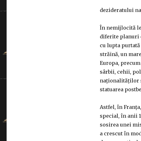
dezideratului na
În nemijlocită l
diferite planuri
cu lupta purtată
străină, un mare
Europa, precum ș
sârbii, cehii, p
naționalităților
statuarea postbe
Astfel, în Franț
special, în anii 1
sosirea unei mis
a crescut în mod