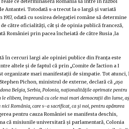
 reale ce determinaseră România să intre în război
le Antantei. Totodată s-a trecut la o largă și variată
 în 1917, odată cu sosirea delegației române să determine
 de către oficialități, cât și de opinia publică franceză,
ată României prin pacea încheiată de către Rusia ,la
tă în cercuri largi ale opiniei publice din Franța este
tre altele și de faptul că prin „Comite de ľaction a I
st organizate mari manifestații de simpatie. Tot atunci, 
 Stephen Pichon, ministrul de externe, declară că
„așa
na Belgia, Serbia, Polonia, naționalitățile oprimate pentru
 le elibera, împreună cu cele mai mari democrații din lume, a
nici România, care s
–
a sacrificat, ca și noi, pentru apărarea
gerea pentru cauza României se manifesta deschis,
ma că misiunile universitară și parlamentară, Colonia