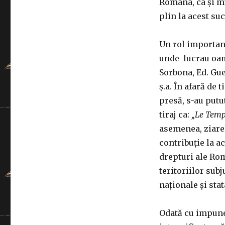
Romana, ca și mu
plin la acest su
Un rol important
unde lucrau oam
Sorbona, Ed. Gu
ș.a. În afară de
presă, s-au putu
tiraj ca:
„Le Temps
asemenea, ziar
contribuție la a
drepturi ale Rom
teritoriilor sub
naționale și stat
Odată cu impuner