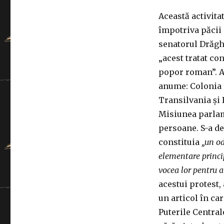
Această activita
împotriva păcii 
senatorul Drăghi
„acest tratat con
popor roman”. A 
anume: Colonia 
Transilvania și 
Misiunea parlame
persoane. S-a de
constituia
„un od
elementare princi
vocea lor pentru a
acestui protest,
un articol în c
Puterile Central