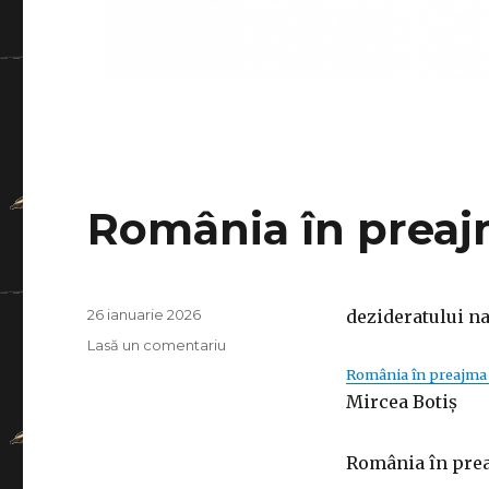
România în preajm
Publicat
26 ianuarie 2026
dezideratului na
pe
la
Lasă un comentariu
România
România în preajma re
în
Mircea Botiș
preajma
realizării
România în prea