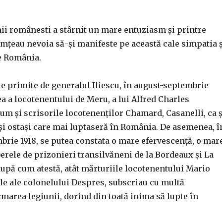
ii românesti a stârnit un mare entuziasm și printre
imțeau nevoia să-și manifeste pe această cale simpatia ș
de România.
le primite de generalul Iliescu, în august-septembrie
cea a locotenentului de Meru, a lui Alfred Charles
um și scrisorile locotenenților Chamard, Casanelli, ca ș
 și ostași care mai luptaseră în România. De asemenea, î
brie 1918, se putea constata o mare efervescență, o mar
berele de prizonieri transilvăneni de la Bordeaux și La
după cum atestă, atât mărturiile locotenentului Mario
ele ale colonelului Despres, subscriau cu multă
ormarea legiunii, dorind din toată inima să lupte în