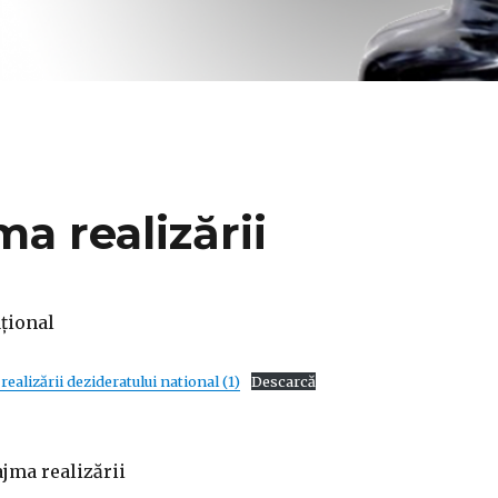
a realizării
țional
alizării dezideratului national (1)
Descarcă
jma realizării