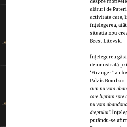
despre motivele
alături de Puteri
activitate care,
înțelegerea, atât
situația nou cre
Brest-Litovsk.
Înțelegerea găsi
demonstrată prin
‘Etranger” au fo
Palais Bourbon,
cum nu vom abando
care luptăm spre a
nu vom abandona 
dreptului”.
Înțele
putându-se afir