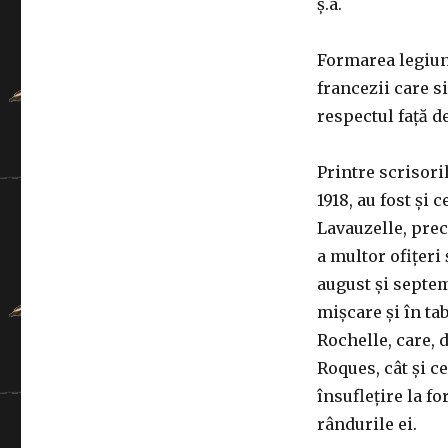
ș.a.
Formarea legiun
francezii care s
respectul față 
Printre scrisori
1918, au fost și 
Lavauzelle, prec
a multor ofițeri
august și septem
mișcare și în ta
Rochelle, care, 
Roques, cât și c
însuflețire la f
rândurile ei.