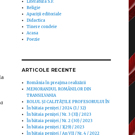
Literatura S.F.
Religie
Apariții editoriale
Didactica
Tinere condeie
Acasa
Poezie
ARTICOLE RECENTE
la
România în preajma realizării
MEMORANDUL ROMÂNILOR DIN
TRANSILVANIA
ROLUL ȘI CALITĂȚILE PROFESORULUI ÎN
șa
În bătaia peniței / 2024 (1 / 32)
În bătaia peniței / Nr. 3 (31) / 2023
În bătaia peniței / Nr. 2 (30) / 2023
În bătaia peniței / 1(29) / 2023
În bătaia peniței / An VII / Nr. 4 / 2022