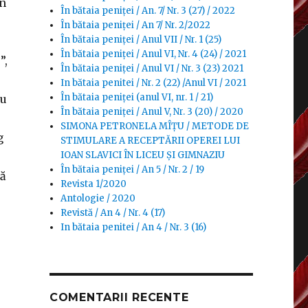
in
În bătaia peniței / An. 7/ Nr. 3 (27) / 2022
În bătaia peniței / An 7/ Nr. 2/2022
În bătaia peniței / Anul VII / Nr. 1 (25)
În bătaia peniței / Anul VI, Nr. 4 (24) / 2021
”,
În bătaia peniței / Anul VI / Nr. 3 (23) 2021
In bătaia penitei / Nr. 2 (22) /Anul VI / 2021
În bătaia peniței (anul VI, nr. 1 / 21)
tu
În bătaia peniței / Anul V, Nr. 3 (20) / 2020
SIMONA PETRONELA MÎȚU / METODE DE
g
STIMULARE A RECEPTĂRII OPEREI LUI
IOAN SLAVICI ÎN LICEU ŞI GIMNAZIU
În bătaia peniței / An 5 / Nr. 2 / 19
tă
Revista 1/2020
Antologie / 2020
Revistă / An 4 / Nr. 4 (17)
In bătaia penitei / An 4 / Nr. 3 (16)
COMENTARII RECENTE