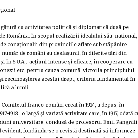
țional
egătură cu activitatea politică și diplomatică dusă pe
 de România, în scopul realizării idealului său național,
 de conaționalii din provinciile aflate sub stăpânire
 număr de români au desfașurat, în diferite țări din
i în S.U.A., acțiuni intense și eficace, în cooperare cu
olonezii etc, pentru cauza comună: victoria principiului
 și recunoașterea acestui drept, criteriu fundamental în
lică a lumii.
a, Comitetul franco-român, creat în 1914, a depus, în
917-1918 , o largă și variată activitate care, în 1917, odată c
iuni universitare, condusă de profesorul Emil Pangrati
 evident, fondându-se o revistă destinată să informeze