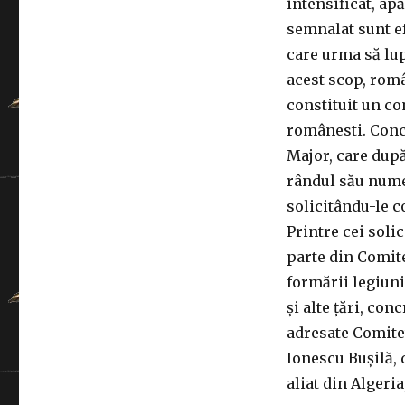
intensificat, ap
semnalat sunt ef
care urma să lupt
acest scop, româ
constituit un c
românesti. Conco
Major, care după
rândul său nume
solicitându-le 
Printre cei solic
parte din Comit
formării legiun
și alte țări, co
adresate Comitet
Ionescu Bușilă, 
aliat din Algeri